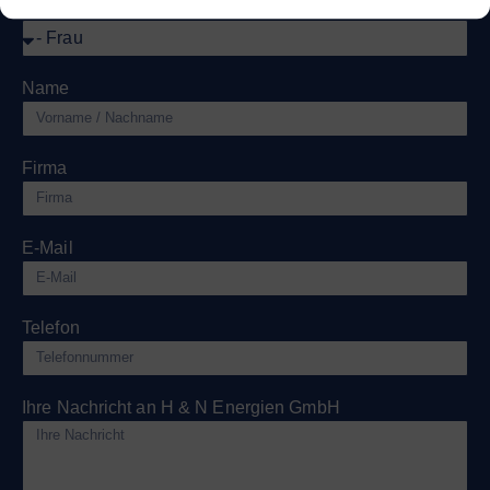
Anrede
Name
Firma
E-Mail
Telefon
Ihre Nachricht an H & N Energien GmbH