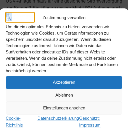
USV-Anlage hinaus für eine gesicherte Stromversorgung
zur Sorgen? Sie können unsere Miet-USV Anlagen auch
problemlos in Verbindung mit einem Stromaggregat
Zustimmung verwalten
betreiben.
Um dir ein optimales Erlebnis zu bieten, verwenden wir
Unser Mietpark beinhaltet neben den Outdoor-Anlagen
Technologien wie Cookies, um Geräteinformationen zu
speichern und/oder darauf zuzugreifen. Wenn du diesen
auch über eine große Auswahl an Anlagen für den
Technologien zustimmst, können wir Daten wie das
Indoor-Bereich.
Surfverhalten oder eindeutige IDs auf dieser Website
verarbeiten. Wenn du deine Zustimmung nicht erteilst oder
zurückziehst, können bestimmte Merkmale und Funktionen
Angebot anfordern
beeinträchtigt werden.
Akzeptieren
Ablehnen
Einstellungen ansehen
KONTAKTANFRAGE
Cookie-
Datenschutzerklärung
Geschützt:
Richtlinie
Impressum