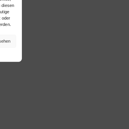
 diesen
utige
t oder
erden.
nsehen