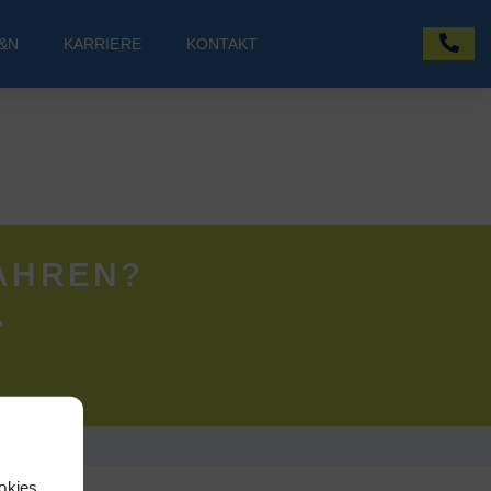
&N
KARRIERE
KONTAKT
AHREN?
.
okies,