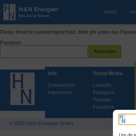
HOME
VE
Dieser Inhalt ist passwortgeschützt. Bitte gib unten das Passw
Passwort:
Info
Social Media
Datenschutz
LinkedIn
Impressum
Instagram
Youtube
Facebook
© 2026 H&N Energien GmbH
Um dir e