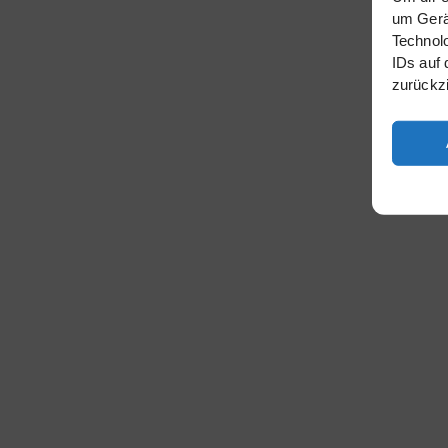
um Gerät
Technolo
IDs auf 
zurückz