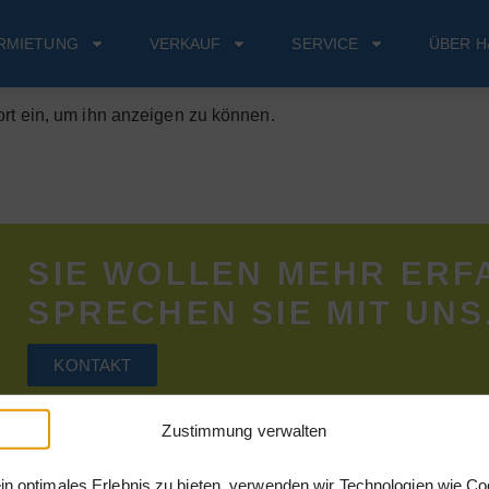
RMIETUNG
VERKAUF
SERVICE
ÜBER H
ort ein, um ihn anzeigen zu können.
SIE WOLLEN MEHR ERF
SPRECHEN SIE MIT UNS
KONTAKT
Zustimmung verwalten
in optimales Erlebnis zu bieten, verwenden wir Technologien wie Co