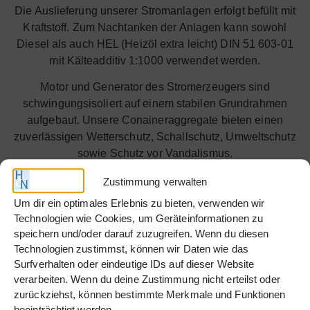
Die Auslieferung unserer Stromanlagen erfolgt befüllt mit
Kraftstoff. Zum Nachtanken der Anlagen kann sowohl
Diesel als auch HEL (Heizöl extra leicht) DIN 51 603-01
mit Kälteadditiv 1:1000 verwendet werden.
Motor und Generator des Stromerzeugers sind
schwingungsisoliert auf einem stabilen Grundrahmen
aufgebaut. Unsere Conaineraggregate bieten einen
zuverlässigen Wetterschutz, Schallschutz, Umweltschutz
sowie Schutz vor Vandalismus.
Der Aufbau des Aggregates besteht aus einem robusten
Zustimmung verwalten
Container mit einer geschlossenen Auffangwanne.
Um dir ein optimales Erlebnis zu bieten, verwenden wir
Mehrere, abschließbare Türen an den Längsseiten des
Technologien wie Cookies, um Geräteinformationen zu
Containers gewährleisten eine leichte Zugänglichkeit für
speichern und/oder darauf zuzugreifen. Wenn du diesen
Wartung / Service.
Technologien zustimmst, können wir Daten wie das
Surfverhalten oder eindeutige IDs auf dieser Website
Die Steuerung des Stromerzeugers ist in einem
verarbeiten. Wenn du deine Zustimmung nicht erteilst oder
Aggregateschaltschrank eingebaut und ausgelegt für
zurückziehst, können bestimmte Merkmale und Funktionen
den manuellen Start. Optionsmöglichkeiten für den
beeinträchtigt werden.