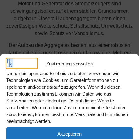
Motor und Generator des Stromerzeugers sind
schwingungsisoliert auf einem stabilen Grundrahmen
aufgebaut. Unsere Haubenaggregate bieten einen
zuverlässigen Wetterschutz, Schallschutz, Umweltschutz
sowie Schutz vor Vandalismus.
Der Aufbau des Aggregates besteht aus einer robusten
Haube mit einer geschlossenen Auffangwanne. Mehrere,
abschließbare Türen an den Längsseiten der Haube
Zustimmung verwalten
gewährleisten eine leichte Zugänglichkeit für Wartung /
Um dir ein optimales Erlebnis zu bieten, verwenden wir
Service.
Technologien wie Cookies, um Geräteinformationen zu
Die Steuerung des Stromerzeugers ist in einem
speichern und/oder darauf zuzugreifen. Wenn du diesen
Technologien zustimmst, können wir Daten wie das
Aggregateschaltschrank eingebaut und ausgelegt für
Surfverhalten oder eindeutige IDs auf dieser Website
den manuellen Start. Optionsmöglichkeiten für den
verarbeiten. Wenn du deine Zustimmung nicht erteilst oder
automatischen Notstrombetrieb können Sie unter
zurückziehst, können bestimmte Merkmale und Funktionen
anderem dem passenden Zubehör entnehmen. Gerne
beeinträchtigt werden.
beraten wir Sie auch bei der richtigen Konfiguration der
Anlage, sodass Ihrem Einsatz nichts im Wege steht. Wir
Akzeptieren