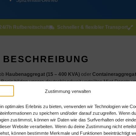
Spitzenlast-Betrieb
24/7h Rufbereitschaft
Schneller & flexibler Transport
BESCHREIBUNG
 ob
Haubenaggregat (15 – 400 KVA)
oder
Containeraggregat 
n. Basis bilden unsere deutschlandweit verteilten Miet-Depots
 Einsatzort liefern. Vor Ort können unsere
Service-Technike
Zustimmung verwalten
rienahmearbeiten vornehmen. Sprechen Sie uns!
in optimales Erlebnis zu bieten, verwenden wir Technologien wie Co
aftstoff. Zum Nachtanken der Anlagen kann sowohl Diesel als a
einformationen zu speichern und/oder darauf zuzugreifen. Wenn du
1 mit Kälteadditiv 1:1000 verwendet werden.
gien zustimmst, können wir Daten wie das Surfverhalten oder einde
dieser Website verarbeiten. Wenn du deine Zustimmung nicht erteils
ungsisoliert auf einem stabilen Grundrahmen aufgebaut. Unse
iehst, können bestimmte Merkmale und Funktionen beeinträchtigt w
chutz, Schallschutz, Umweltschutz sowie Schutz vor Vandalism