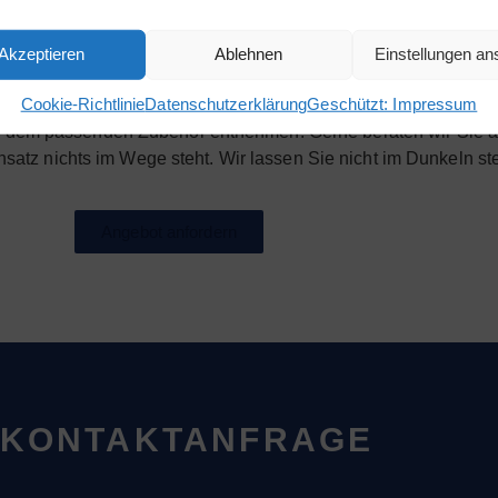
tainer mit einer geschlossenen Auffangwanne. Mehrere, absc
Akzeptieren
Ablehnen
Einstellungen a
rleisten eine leichte Zugänglichkeit für Wartung / Service.
Cookie-Richtlinie
Datenschutzerklärung
Geschützt: Impressum
ateschaltschrank eingebaut und ausgelegt für den manuellen S
 dem passenden Zubehör entnehmen. Gerne beraten wir Sie auc
satz nichts im Wege steht. Wir lassen Sie nicht im Dunkeln st
Angebot anfordern
KONTAKTANFRAGE