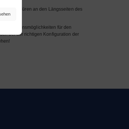
hließbare Türen an den Längsseiten des
nsehen
tart. Optionsmöglichkeiten für den
h bei der richtigen Konfiguration der
ehen!