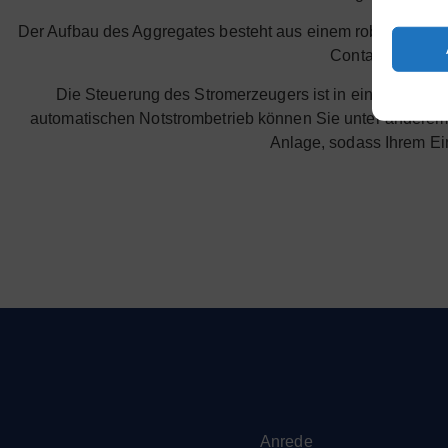
Der Aufbau des Aggregates besteht aus einem robusten Con
Containers gewäh
Die Steuerung des Stromerzeugers ist in einem Aggreg
automatischen Notstrombetrieb können Sie unter anderem
Anlage, sodass Ihrem Ein
Anrede