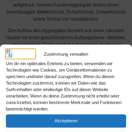
aufgebaut. Unsere Haubenaggregate bieten einen
zuverlässigen Wetterschutz, Schallschutz, Umweltschutz
sowie Schutz vor Vandalismus.
Der Aufbau des Aggregates besteht aus einer robusten
Haube mit einer geschlossenen Auffangwanne. Mehrere,
abschließbare Türen an den Längsseiten der Haube
gewährleisten eine leichte Zugänglichkeit für Wartung /
Zustimmung verwalten
Service.
Um dir ein optimales Erlebnis zu bieten, verwenden wir
Technologien wie Cookies, um Geräteinformationen zu
Die Steuerung des Stromerzeugers ist in einem
speichern und/oder darauf zuzugreifen. Wenn du diesen
Aggregateschaltschrank eingebaut und ausgelegt für
Technologien zustimmst, können wir Daten wie das
den manuellen Start. Optionsmöglichkeiten für den
Surfverhalten oder eindeutige IDs auf dieser Website
automatischen Notstrombetrieb können Sie unter
verarbeiten. Wenn du deine Zustimmung nicht erteilst oder
anderem dem passenden Zubehör entnehmen. Gerne
zurückziehst, können bestimmte Merkmale und Funktionen
beraten wir Sie auch bei der richtigen Konfiguration der
beeinträchtigt werden.
Anlage, sodass Ihrem Einsatz nichts im Wege steht. Wir
lassen Sie nicht im Dunkeln stehen!
Akzeptieren