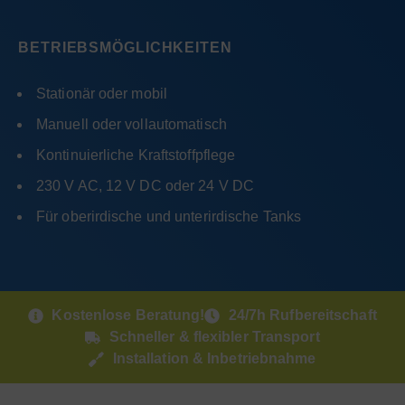
BETRIEBSMÖGLICHKEITEN
Stationär oder mobil
Manuell oder vollautomatisch
Kontinuierliche Kraftstoffpflege
230 V AC, 12 V DC oder 24 V DC
Für oberirdische und unterirdische Tanks
Kostenlose Beratung!
24/7h Rufbereitschaft
Schneller & flexibler Transport
Installation & Inbetriebnahme