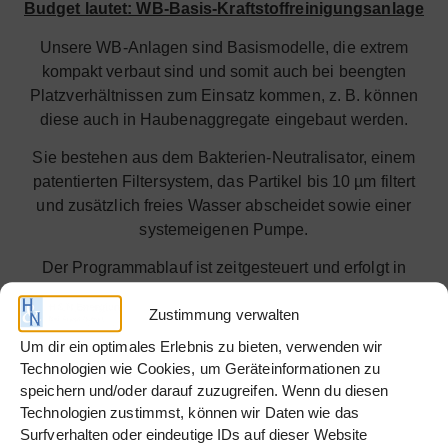
Budget lautet: WB-Basis-Kraftstoffreinigungsanlage
Unsere WB-Anlagen sind Basismodelle, die extrem
kompakt verbaut sind und somit auch bei beengten
Platzverhältnissen zum Einsatz kommen, z. B. können
diese auch in Haubenaggregate eingebaut werden.
Sie bestehen aus dem Bakterien-Neutralisator, einem
patentierten Filtersystem, das Partikel bis 10 µm filtert
und zusätzlich freies Wasser abscheidet sowie einer
systemeigenen Pumpe.
Der Programmablauf ist zeitgesteuert und erfolgt in
Stufen:
Zustimmung verwalten
Auschalten und Entfernen von Mikroben ohne
Um dir ein optimales Erlebnis zu bieten, verwenden wir
chemische Zusätze
Technologien wie Cookies, um Geräteinformationen zu
Partikelfiltration bis zu 10 µm durch patentiertes
speichern und/oder darauf zuzugreifen. Wenn du diesen
Technologien zustimmst, können wir Daten wie das
Zentrifugalsystem
Surfverhalten oder eindeutige IDs auf dieser Website
Separation von freiem Wasser