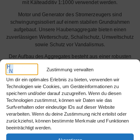
mit Kälteadditiv 1:1000 verwendet werden.
Motor und Generator des Stromerzeugers sind
schwingungsisoliert auf einem stabilen Grundrahmen
aufgebaut. Unsere Haubenaggregate bieten einen
zuverlässigen Wetterschutz, Schallschutz, Umweltschutz
sowie Schutz vor Vandalismus.
Der Aufbau des Aggregates besteht aus einer robusten
Haube mit einer geschlossenen Auffangwanne. Mehrere,
Zustimmung verwalten
abschließbare Türen an den Längsseiten der Haube
gewährleisten eine leichte Zugänglichkeit für Wartung /
Um dir ein optimales Erlebnis zu bieten, verwenden wir
Technologien wie Cookies, um Geräteinformationen zu
Service.
speichern und/oder darauf zuzugreifen. Wenn du diesen
Die Steuerung des Stromerzeugers ist in einem
Technologien zustimmst, können wir Daten wie das
Aggregateschaltschrank eingebaut und ausgelegt für
Surfverhalten oder eindeutige IDs auf dieser Website
den manuellen Start. Optionsmöglichkeiten für den
verarbeiten. Wenn du deine Zustimmung nicht erteilst oder
zurückziehst, können bestimmte Merkmale und Funktionen
automatischen Notstrombetrieb können Sie unter
beeinträchtigt werden.
anderem dem passenden Zubehör entnehmen. Gerne
beraten wir Sie auch bei der richtigen Konfiguration der