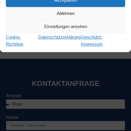
Akzeptieren
Anlage, sodass Ihrem Einsatz nichts im Wege steht. Wir
lassen Sie nicht im Dunkeln stehen!
Ablehnen
Einstellungen ansehen
Angebot anfordern
Cookie-
Datenschutzerklärung
Geschützt:
Richtlinie
Impressum
KONTAKTANFRAGE
Anrede
Name