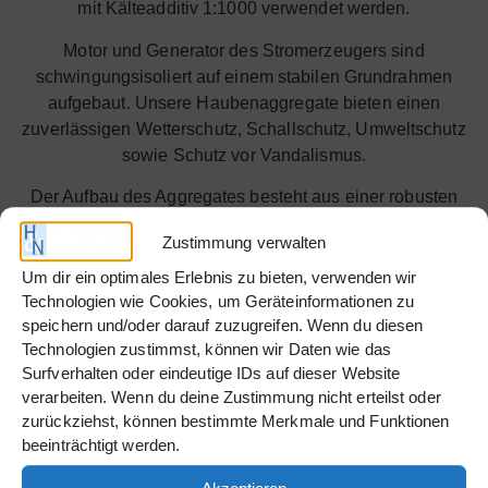
mit Kälteadditiv 1:1000 verwendet werden.
Motor und Generator des Stromerzeugers sind
schwingungsisoliert auf einem stabilen Grundrahmen
aufgebaut. Unsere Haubenaggregate bieten einen
zuverlässigen Wetterschutz, Schallschutz, Umweltschutz
sowie Schutz vor Vandalismus.
Der Aufbau des Aggregates besteht aus einer robusten
Haube mit einer geschlossenen Auffangwanne. Mehrere,
Zustimmung verwalten
abschließbare Türen an den Längsseiten der Haube
gewährleisten eine leichte Zugänglichkeit für Wartung /
Um dir ein optimales Erlebnis zu bieten, verwenden wir
Technologien wie Cookies, um Geräteinformationen zu
Service.
speichern und/oder darauf zuzugreifen. Wenn du diesen
Die Steuerung des Stromerzeugers ist in einem
Technologien zustimmst, können wir Daten wie das
Aggregateschaltschrank eingebaut und ausgelegt für
Surfverhalten oder eindeutige IDs auf dieser Website
den manuellen Start. Optionsmöglichkeiten für den
verarbeiten. Wenn du deine Zustimmung nicht erteilst oder
zurückziehst, können bestimmte Merkmale und Funktionen
automatischen Notstrombetrieb können Sie unter
beeinträchtigt werden.
anderem dem passenden Zubehör entnehmen. Gerne
beraten wir Sie auch bei der richtigen Konfiguration der