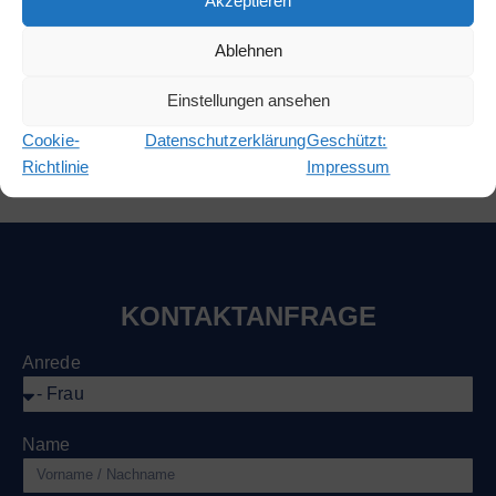
Akzeptieren
Anlage, sodass Ihrem Einsatz nichts im Wege steht. Wir
lassen Sie nicht im Dunkeln stehen!
Ablehnen
Einstellungen ansehen
Angebot anfordern
Cookie-
Datenschutzerklärung
Geschützt:
Richtlinie
Impressum
KONTAKTANFRAGE
Anrede
Name