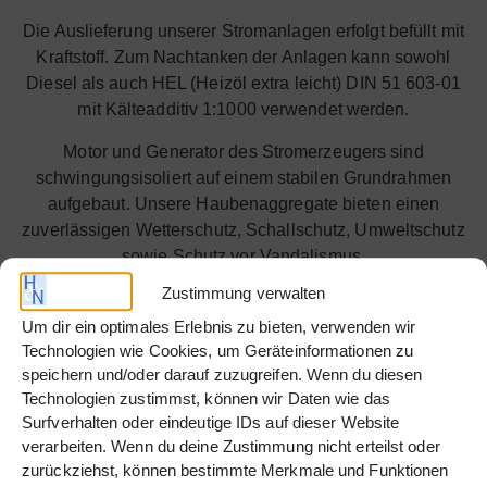
Die Auslieferung unserer Stromanlagen erfolgt befüllt mit
Kraftstoff. Zum Nachtanken der Anlagen kann sowohl
Diesel als auch HEL (Heizöl extra leicht) DIN 51 603-01
mit Kälteadditiv 1:1000 verwendet werden.
Motor und Generator des Stromerzeugers sind
schwingungsisoliert auf einem stabilen Grundrahmen
aufgebaut. Unsere Haubenaggregate bieten einen
zuverlässigen Wetterschutz, Schallschutz, Umweltschutz
sowie Schutz vor Vandalismus.
Zustimmung verwalten
Der Aufbau des Aggregates besteht aus einer robusten
Haube mit einer geschlossenen Auffangwanne. Mehrere,
Um dir ein optimales Erlebnis zu bieten, verwenden wir
abschließbare Türen an den Längsseiten der Haube
Technologien wie Cookies, um Geräteinformationen zu
speichern und/oder darauf zuzugreifen. Wenn du diesen
gewährleisten eine leichte Zugänglichkeit für Wartung /
Technologien zustimmst, können wir Daten wie das
Service.
Surfverhalten oder eindeutige IDs auf dieser Website
Die Steuerung des Stromerzeugers ist in einem
verarbeiten. Wenn du deine Zustimmung nicht erteilst oder
Aggregateschaltschrank eingebaut und ausgelegt für
zurückziehst, können bestimmte Merkmale und Funktionen