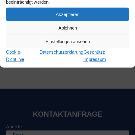
beeinträchtigt werden.
den manuellen Start. Optionsmöglichkeiten für den
automatischen Notstrombetrieb können Sie unter
Akzeptieren
anderem dem passenden Zubehör entnehmen. Gerne
beraten wir Sie auch bei der richtigen Konfiguration der
Ablehnen
Anlage, sodass Ihrem Einsatz nichts im Wege steht. Wir
lassen Sie nicht im Dunkeln stehen!
Einstellungen ansehen
Cookie-
Datenschutzerklärung
Geschützt:
Angebot anfordern
Richtlinie
Impressum
KONTAKTANFRAGE
Anrede