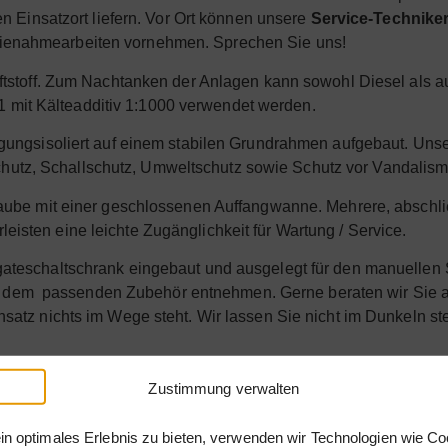
 Einsatzort liefern. Vor Ort können unsere
Service-Technike
rienahmearbeiten vornehmen. Sprechen Sie uns!
aftstoff. Zum Nachtanken der Anlagen kann sowohl Diesel als a
1 mit Kälteadditiv 1:1000 verwendet werden.
gungsisoliert auf einem stabilen Grundrahmen aufgebaut. Uns
chutz, Schallschutz, Umweltschutz sowie Schutz vor Vandalism
aube mit einer geschlossenen Auffangwanne. Mehrere, abschl
isten eine leichte Zugänglichkeit für Wartung / Service.
ateschaltschrank eingebaut und ausgelegt für den manuellen S
dem passenden Zubehör entnehmen. Gerne beraten wir Sie auc
satz nichts im Wege steht. Wir lassen Sie nicht im Dunkeln st
Angebot anfordern
Zustimmung verwalten
in optimales Erlebnis zu bieten, verwenden wir Technologien wie Co