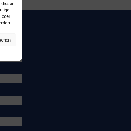
 diesen
utige
t oder
erden.
nsehen