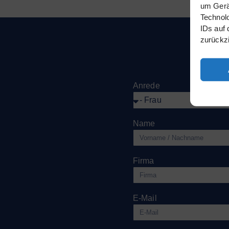
um Gerät
Technolo
IDs auf 
zurückz
Anrede
Name
Firma
E-Mail