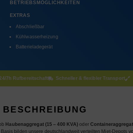
BETRIEBSMÖGLICHKEITEN
EXTRAS
Abschließbar
Kühlwasserheizung
Batterieladegerät
24/7h Rufbereitschaft
Schneller & flexibler Transport
BESCHREIBUNG
 ob
Haubenaggregat (15 – 400 KVA)
oder
Containeraggregat 
n. Basis bilden unsere deutschlandweit verteilten Miet-Depots