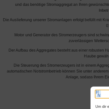
und das benötige Stromaggregat an Ihren gewünschten
Inbet
Die Auslieferung unserer Stromanlagen erfolgt befüllt mit Kr
0
Motor und Generator des Stromerzeugers sind schwin
zuverlässigen Wetters
Der Aufbau des Aggregates besteht aus einer robusten H
Haube gewährle
Die Steuerung des Stromerzeugers ist in einem Aggreg
automatischen Notstrombetrieb können Sie unter anderem 
Anlage, sodass Ihrem Ein
Um dir e