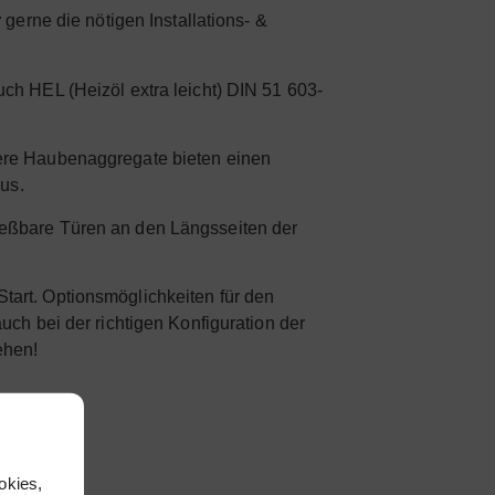
r
gerne die nötigen Installations- &
uch HEL (Heizöl extra leicht) DIN 51 603-
ere Haubenaggregate bieten einen
us.
ießbare Türen an den Längsseiten der
tart. Optionsmöglichkeiten für den
h bei der richtigen Konfiguration der
ehen!
okies,