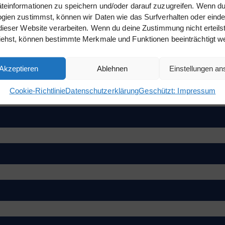
einformationen zu speichern und/oder darauf zuzugreifen. Wenn du
gien zustimmst, können wir Daten wie das Surfverhalten oder einde
dieser Website verarbeiten. Wenn du deine Zustimmung nicht erteils
iehst, können bestimmte Merkmale und Funktionen beeinträchtigt w
KONTAKTANFRAGE
Akzeptieren
Ablehnen
Einstellungen a
Cookie-Richtlinie
Datenschutzerklärung
Geschützt: Impressum