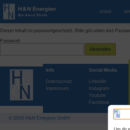
HOME
VE
Dieser Inhalt ist passwortgeschützt. Bitte gib unten das Passw
Passwort:
Info
Social Media
Datenschutz
LinkedIn
Impressum
Instagram
Youtube
Facebook
© 2026 H&N Energien GmbH
Um dir e