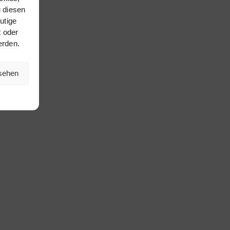
 diesen
utige
t oder
erden.
nsehen