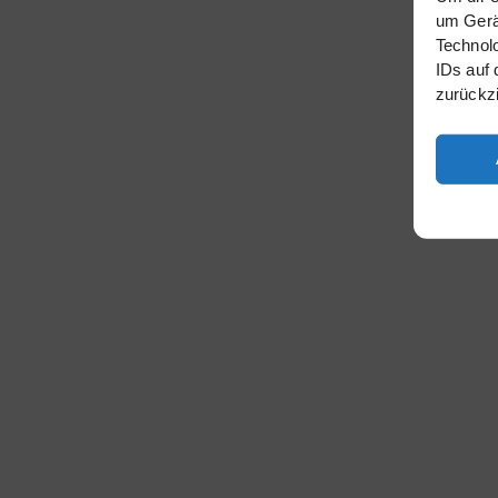
um Gerät
Technolo
IDs auf 
zurückz