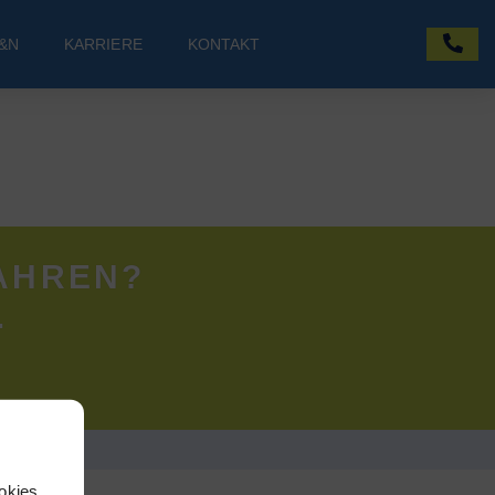
&N
KARRIERE
KONTAKT
AHREN?
.
okies,