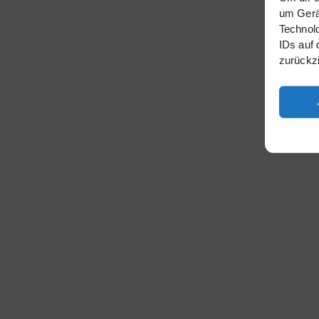
um Gerät
Technolo
IDs auf 
zurückz