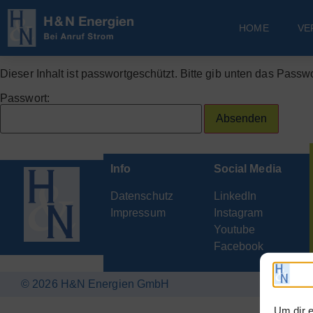
HOME
VE
Dieser Inhalt ist passwortgeschützt. Bitte gib unten das Passw
Passwort:
Info
Social Media
Datenschutz
LinkedIn
Impressum
Instagram
Youtube
Facebook
© 2026 H&N Energien GmbH
Um dir e