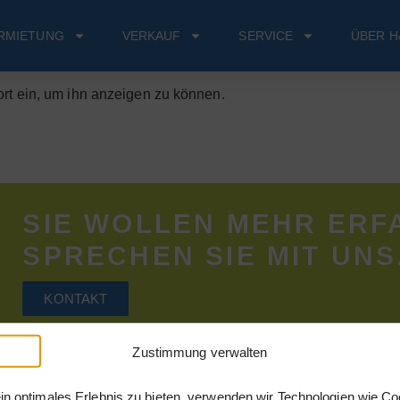
RMIETUNG
VERKAUF
SERVICE
ÜBER H
ort ein, um ihn anzeigen zu können.
SIE WOLLEN MEHR ERF
SPRECHEN SIE MIT UNS
KONTAKT
Zustimmung verwalten
in optimales Erlebnis zu bieten, verwenden wir Technologien wie Co