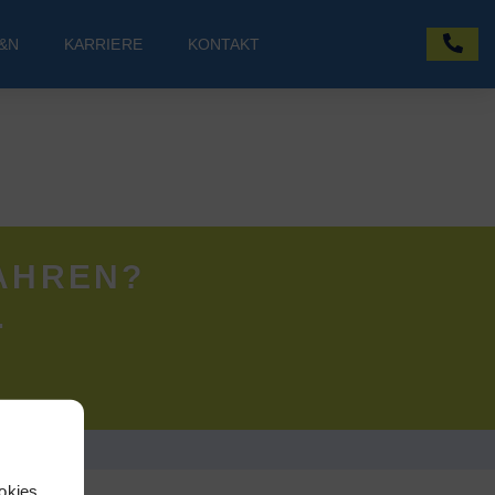
&N
KARRIERE
KONTAKT
AHREN?
.
okies,