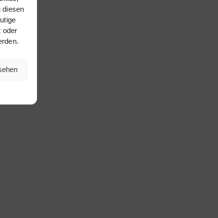
 diesen
utige
t oder
erden.
nsehen