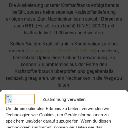
Die Auslieferung unserer Kraftstofftanks erfolgt bereits
befüllt, sodass keine separate Kraftstoffanlieferung
erfolgen muss. Zum Nachtanken kann sowohl
Diesel
als
auch
HEL
(Heizöl extra leicht) DIN 51 603-01 mit
Kälteadditiv 1:1000 verwendet werden.
Sollten Sie den Krafstofftank in Kombination zu einer
unserer
Mietaggregate (15 kW – 2.000 kW
) einsetzen,
besteht die Option einer Online-Überwachung. So
können Sie problemlos aus der Ferne den
Kraftstoffverbrauch überprüfen und gegebenfalls
rechtzeitig reagieren, um ein Nachtanken in die Wege zu
leiten.
Zustimmung verwalten
Angebot anfordern
Um dir ein optimales Erlebnis zu bieten, verwenden wir
Technologien wie Cookies, um Geräteinformationen zu
speichern und/oder darauf zuzugreifen. Wenn du diesen
Technologien zustimmst, können wir Daten wie das