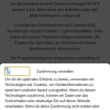
Die Besoderheit unserer Premium-Anlagen W-PFS
besteht darin, dass diese den Anforderungen der
Motorenhersteller entspricht!
In modernen Dieselmotoren mit Common-Rail
Technologie müssen Partikel > 2µm rausgefiltert. Dafür
haben wir unsere Premium-Anlagen entwickelt, die
Partikel bis 2µm filtert, um Schaden von Ihrem
Notstromdiesel abzuwenden.
Der Programmablauf ist zeitgesteuert und erfolgt in
Stufen:
Zustimmung verwalten
Ausschalten und Entfernen von Mikroben ohne
Um dir ein optimales Erlebnis zu bieten, verwenden wir
chemische Zusätze
Technologien wie Cookies, um Geräteinformationen zu
Partikelfiltration bis zu 2 µm
speichern und/oder darauf zuzugreifen. Wenn du diesen
Technologien zustimmst, können wir Daten wie das
Separation von freiem und emulgiertem Wasser
Surfverhalten oder eindeutige IDs auf dieser Website
Die Anlage erkennt, wenn ihre Filter die Grenze der
verarbeiten. Wenn du deine Zustimmung nicht erteilst oder