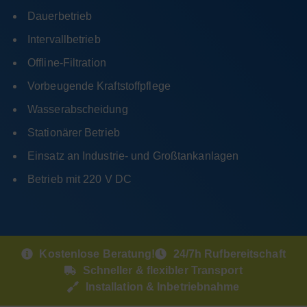
Dauerbetrieb
Intervallbetrieb
Offline-Filtration
Vorbeugende Kraftstoffpflege
Wasserabscheidung
Stationärer Betrieb
Einsatz an Industrie- und Großtankanlagen
Betrieb mit 220 V DC
Kostenlose Beratung!
24/7h Rufbereitschaft
Schneller & flexibler Transport
Installation & Inbetriebnahme