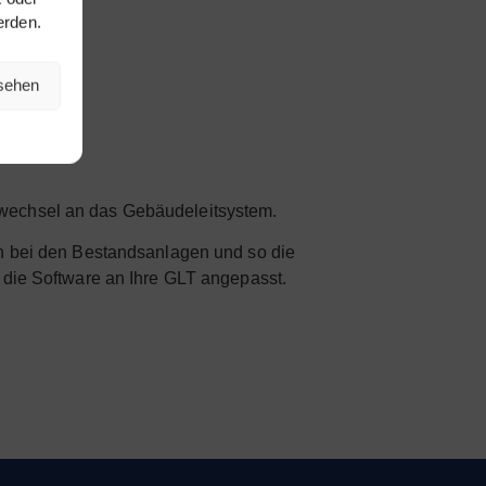
erden.
nsehen
erwechsel an das Gebäudeleitsystem.
ch bei den Bestandsanlagen und so die
 die Software an Ihre GLT angepasst.