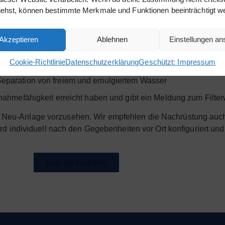
t, um Schaden von Ihrem Notstromdiesel abzuwenden.
iehst, können bestimmte Merkmale und Funktionen beeinträchtigt w
rammablauf ist zeitgesteuert und erfolgt in Stufen:
Akzeptieren
Ablehnen
Einstellungen a
en und Entfernen von Mikroben ohne chemische Zusätze
Cookie-Richtlinie
Datenschutzerklärung
Geschützt: Impressum
Partikelfiltration bis zu 2 µm
eparation von freiem und emulgiertem Wasser
ufnahmefähigkeit erreicht haben und gibt ein Meldung zum Filt
von Neu-Anlage vorzusehen. Wir empfehlen die Nachrüstung au
 individuell nach den Gegebenheiten vor Ort konfiguriert und
Angebot anfordern