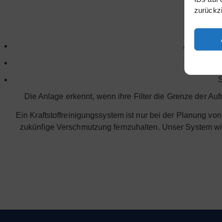
2µm filter
zurückz
Der Prog
Ausschalt
S
Die Anlage erkennt, wenn ihre Filter die Grenze der A
Ein Kraftstoffreinigungssystem ist nur bei der Planung 
zukünfige Verschmutzung fernzuhalten. Unser System wird