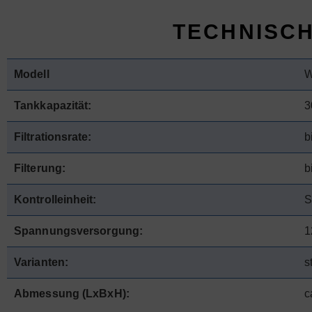
TECHNISC
Modell
W
Tankkapazität:
3
Filtrationsrate:
b
Filterung:
b
Kontrolleinheit:
S
Spannungsversorgung:
1
Varianten:
s
Abmessung (LxBxH):
c