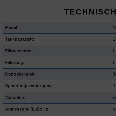
TECHNISC
Modell
W
Tankkapazität:
2
Filtrationsrate:
b
Filterung:
b
Kontrolleinheit:
T
Spannungsversorgung:
1
Varianten:
s
Abmessung (LxBxH):
c