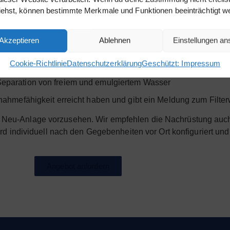
t, um Schaden von Ihrem Notstromdiesel abzuwenden.
iehst, können bestimmte Merkmale und Funktionen beeinträchtigt w
rammablauf ist zeitgesteuert und erfolgt in Stufen:
Akzeptieren
Ablehnen
Einstellungen a
en und Entfernen von Mikroben ohne chemische Zusätze
Cookie-Richtlinie
Datenschutzerklärung
Geschützt: Impressum
Partikelfiltration bis zu 2 µm
eparation von freiem und emulgiertem Wasser
ufnahmefähigkeit erreicht haben und gibt ein Meldung zum Filt
von Neu-Anlage vorzusehen. Wir empfehlen die Nachrüstung au
 individuell nach den Gegebenheiten vor Ort konfiguriert und
Angebot anfordern