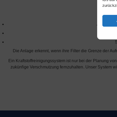
2µm filter
zurückz
Der Prog
Ausschalt
S
Die Anlage erkennt, wenn ihre Filter die Grenze der A
Ein Kraftstoffreinigungssystem ist nur bei der Planung 
zukünfige Verschmutzung fernzuhalten. Unser System wird