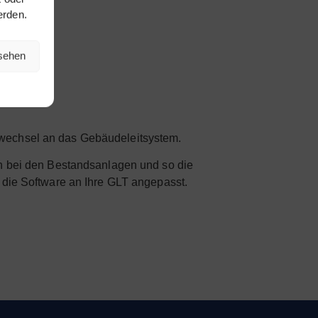
erden.
nsehen
erwechsel an das Gebäudeleitsystem.
ch bei den Bestandsanlagen und so die
 die Software an Ihre GLT angepasst.