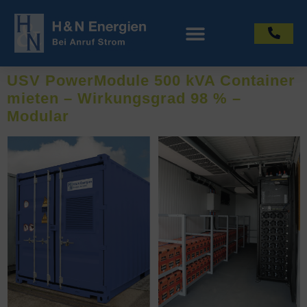
USV PowerModule 500 kVA Container
mieten – Wirkungsgrad 98 % –
Modular