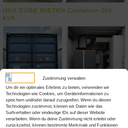
USV CUBE MIETEN Container 200
kVA
Zustimmung verwalten
Um dir ein optimales Erlebnis zu bieten, verwenden wir
Technologien wie Cookies, um Geräteinformationen zu
speichern und/oder darauf zuzugreifen. Wenn du diesen
USV PowerModule miet 400 kVA
Technologien zustimmst, können wir Daten wie das
Container
Surfverhalten oder eindeutige IDs auf dieser Website
verarbeiten. Wenn du deine Zustimmung nicht erteilst oder
zurückziehst, können bestimmte Merkmale und Funktionen