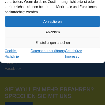
verarbeiten. Wenn du deine Zustimmung nicht erteilst oder
zurückziehst, können bestimmte Merkmale und Funktionen
Info
beeinträchtigt werden.
Datenschutz
Akzeptieren
Impressum
Ablehnen
Einstellungen ansehen
Social Media
Cookie-
Datenschutzerklärung
Geschützt:
LinkedIn
Richtlinie
Impressum
Instagram
Youtube
Facebook
SIE WOLLEN MEHR ERFAHREN?
SPRECHEN SIE MIT UNS.